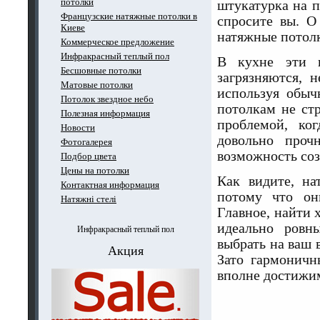
потолки
штукатурка на п
Французские натяжные потолки в
спросите вы. О
Киеве
натяжные потол
Коммерческое предложение
Инфракрасный теплый пол
В кухне эти п
Бесшовные потолки
загрязняются, 
Матовые потолки
используя обыч
Потолок звездное небо
потолкам не ст
Полезная информация
проблемой, ко
Новости
довольно проч
Фотогалерея
возможность со
Подбор цвета
Цены на потолки
Как видите, на
Контактная информация
потому что он
Натяжні стелі
Главное, найти 
идеально ровн
Инфракрасный теплый пол
выбрать на ваш 
Акция
Зато гармоничн
вполне достижи