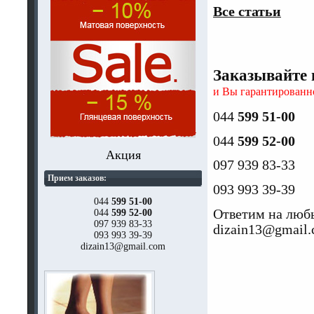
Все статьи
Заказывайте 
и Вы гарантированн
044
599 51-00
044
599 52-00
Акция
097 939 83-33
Прием заказов:
093 993 39-39
044
599 51-00
Ответим на люб
044
599 52-00
097 939 83-33
dizain13@gmail
093 993 39-39
dizain13@gmail.com